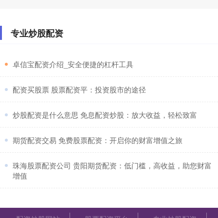
七星股票配资 免费股票配资平台：助你投资无忧，财
专业炒股配资
富倍增
配资炒股网站
：
2025-09-17
​卓信宝配资介绍_安全便捷的杠杆工具
在当今竞争激烈的金融市场中，免费股票配资平台正成为
投资者实现财富倍增的利器。这些平台提供杠杆资金七星
股票配资，让投资者能
​配资买股票 股票配资平：投资股市的途径
​炒股配资是什么意思 免息配资炒股：放大收益，轻松致富
​期货配资交易 免费股票配资：开启你的财富增值之旅
​珠海股票配资公司 贵阳期货配资：低门槛，高收益，助您财富
增值