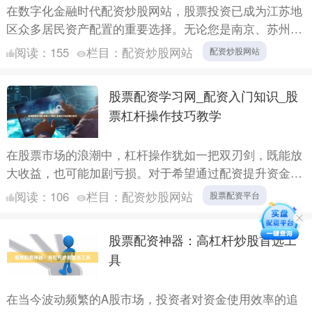
在数字化金融时代配资炒股网站，股票投资已成为江苏地
区众多居民资产配置的重要选择。无论您是南京、苏州、
无锡还是其他城市的投资者，了解高效、安全的开户流程
阅读：
155
栏目：
配资炒股网站
配资炒股网站
至关重要。....
股票配资学习网_配资入门知识_股
票杠杆操作技巧教学
在股票市场的浪潮中，杠杆操作犹如一把双刃剑，既能放
大收益，也可能加剧亏损。对于希望通过配资提升资金使
用效率的投资者而言股票配资平台，掌握科学的杠杆操作
阅读：
106
栏目：
配资炒股网站
股票配资平台
技巧至关重....
股票配资神器：高杠杆炒股首选工
具
在当今波动频繁的A股市场，投资者对资金使用效率的追