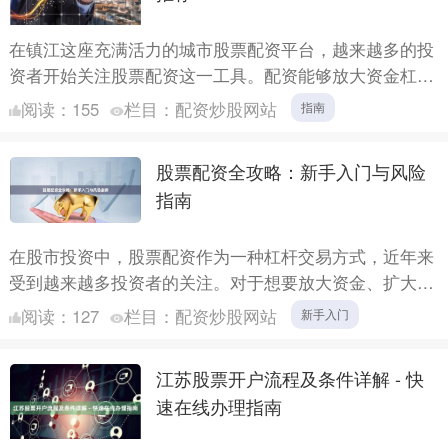
在镇江这座充满活力的城市股票配资平台，越来越多的投
资者开始关注股票配资这一工具。配资能够放大资金杠
杆，让投资者在行情向好时获得更高收益，但同时也伴随
阅读：
155
栏目：
配资炒股网站
指南
着风险。为了....
股票配资全攻略：新手入门与风险
指南
在股市投资中，股票配资作为一种杠杆交易方式，近年来
受到越来越多投资者的关注。对于想要放大资金、扩大收
益的新手而言，了解配资的基本原理、操作流程以及其中
阅读：
127
栏目：
配资炒股网站
新手入门
潜藏的风险....
江苏股票开户流程及条件详解 - 快
速在线办理指南