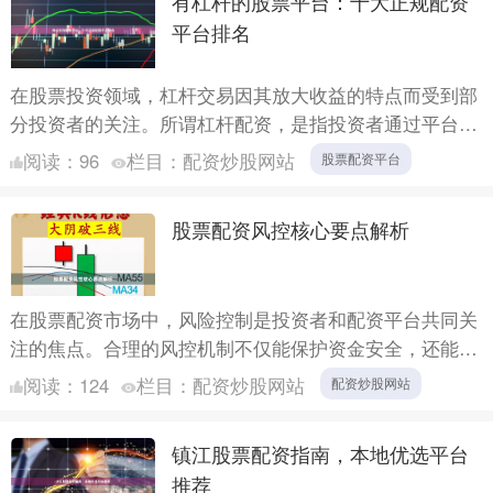
有杠杆的股票平台：十大正规配资
平台排名
在股票投资领域，杠杆交易因其放大收益的特点而受到部
分投资者的关注。所谓杠杆配资，是指投资者通过平台借
入资金进行股票交易，从而以较小的本金撬动更大的投资
阅读：
96
栏目：
配资炒股网站
股票配资平台
规模。然而....
股票配资风控核心要点解析
在股票配资市场中，风险控制是投资者和配资平台共同关
注的焦点。合理的风控机制不仅能保护资金安全，还能帮
助投资者在波动的市场中稳健操作。本文将从多个维度解
阅读：
124
栏目：
配资炒股网站
配资炒股网站
析股票配资....
镇江股票配资指南，本地优选平台
推荐