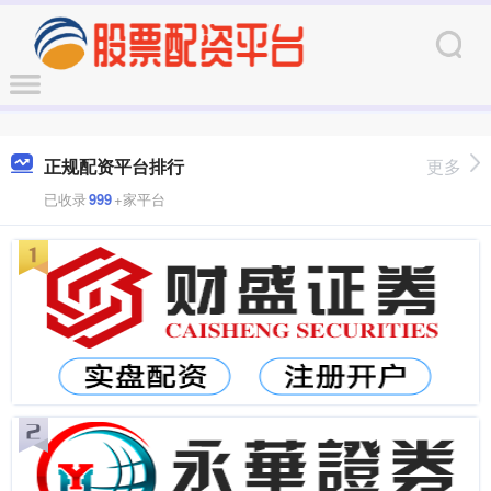
正规配资平台排行
更多
已收录
999
+家平台