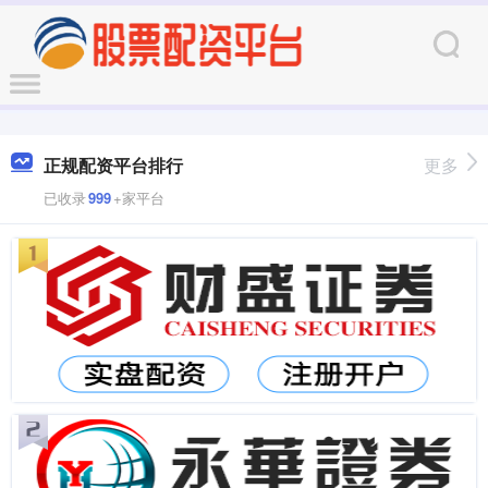
正规配资平台排行
更多
已收录
999
+家平台