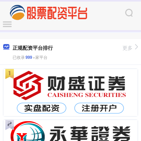
正规配资平台排行
更多
已收录
999
+家平台