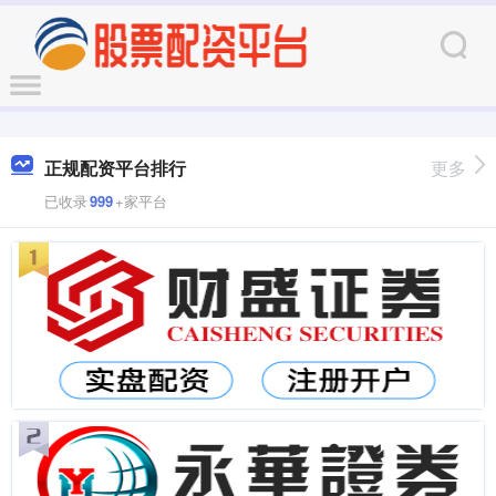
正规配资平台排行
更多
已收录
999
+家平台