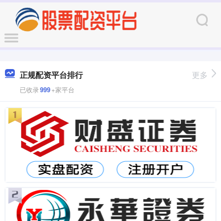
正规配资平台排行
更多
已收录
999
+家平台